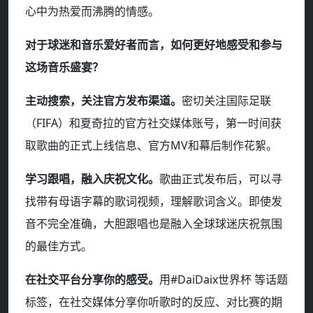
心中为热爱而沸腾的情感。
对于球迷和音乐爱好者而言，如何更好地感受和参与
这场音乐盛宴？
主动搜索，关注官方发布渠道。
密切关注国际足联
（FIFA）和夏奇拉的官方社交媒体账号，第一时间获
取歌曲的正式上线信息、官方MV和幕后制作花絮。
学习跟唱，融入庆祝文化。
歌曲正式发布后，可以寻
找带有母语字幕的歌词视频，理解歌词含义。即使发
音不完全准确，大胆跟唱也是融入全球球迷庆祝氛围
的最佳方式。
在社交平台分享你的感受。
用#DaiDaix世界杯 等话题
标签，在社交媒体分享你听歌时的反应、对比赛的期