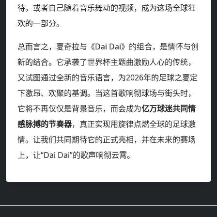
待，或者自己随着音乐舞动的视频，成为这场全球狂
欢的一部分。
总而言之，夏奇拉与《Dai Dai》的组合，是情怀与创
新的结合。它承袭了世界杯主题曲激励人心的传统，
又试图通过全新的音乐语言，为2026年的足球之夏定
下激昂、欢聚的基调。当这首歌响彻球场与街头时，
它将不再仅仅是背景音乐，而会成为
亿万球迷共同情
感脉搏的节奏器
，真正实现用旋律点燃全球的足球激
情。让我们共同期待它的正式亮相，并在未来的赛场
上，让“Dai Dai”的歌声响彻云霄。