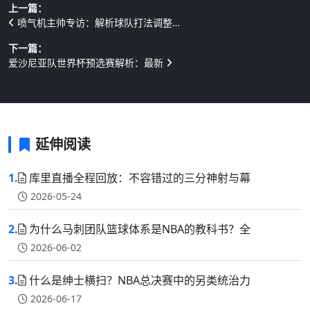
上一篇：
喷气机主帅专访：解析球队打法调整…
下一篇：
爱沙尼亚队世界杯预选赛解析：最新
延伸阅读
1.
库里直播全程回放：不容错过的三分神射与幕
2026-05-24
2.
为什么马刺团队篮球体系是NBA的教科书？全
2026-06-02
3.
什么是绅士横扫？NBA总决赛中的另类统治力
2026-06-17