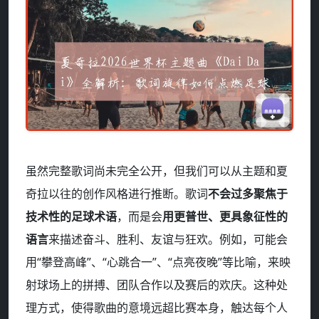
虽然完整歌词尚未完全公开，但我们可以从主题和夏
奇拉以往的创作风格进行推断。歌词
不会过多聚焦于
技术性的足球术语
，而是会
用更普世、更具象征性的
语言
来描述奋斗、胜利、友谊与狂欢。例如，可能会
用“攀登高峰”、“心跳合一”、“点亮夜晚”等比喻，来映
射球场上的拼搏、团队合作以及赛后的欢庆。这种处
理方式，使得歌曲的意境远超比赛本身，触达每个人