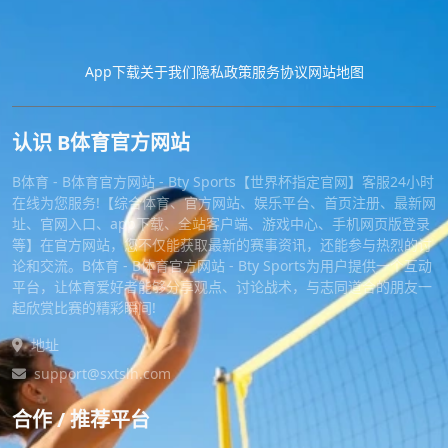
App下载
关于我们
隐私政策
服务协议
网站地图
认识 B体育官方网站
B体育 - B体育官方网站 - Bty Sports【世界杯指定官网】客服24小时
在线为您服务!【综合体育、官方网站、娱乐平台、首页注册、最新网
址、官网入口、app下载、全站客户端、游戏中心、手机网页版登录
等】在官方网站，您不仅能获取最新的赛事资讯，还能参与热烈的讨
论和交流。B体育 - B体育官方网站 - Bty Sports为用户提供一个互动
平台，让体育爱好者能够分享观点、讨论战术，与志同道合的朋友一
起欣赏比赛的精彩瞬间!
地址
support@sxtslh.com
合作 / 推荐平台