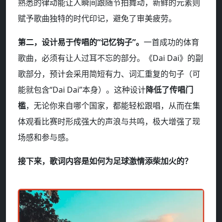
熟悉的律动能让人瞬间跟随节拍舞动，新鲜的元素则
赋予歌曲独特的时代印记，避免了审美疲劳。
第二，设计易于传唱的“记忆钩子”。
一首成功的体育
歌曲，必须有让人过耳不忘的部分。《Dai Dai》的副
歌部分，预计会采用简短有力、词汇重复的句子（可
能就包含“Dai Dai”本身）。这种设计
降低了传唱门
槛
，无论你来自哪个国家，都能轻松跟唱，从而在集
体观看比赛时形成强大的声浪与共鸣，极大增强了现
场感和参与感。
接下来，歌词内容是如何为足球激情添柴加火的？