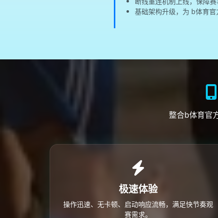
断线重连机制上线，保障赛
基础架构升级，为 b体育官
整合b体育官
极速体验
操作迅速、无卡顿、启动响应流畅，满足快节奏观
赛需求。