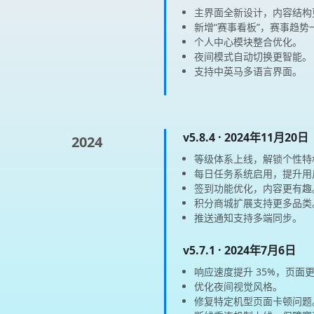
主界面全新设计，内容结构
新增“赛事看板”，赛事趋势
个人中心模块整合优化。
夜间模式自动切换更智能。
支持中英马多语言界面。
v5.8.4 · 2024年11月20日
2024
等级体系上线，解锁个性特
每日任务系统启用，提升用
签到功能优化，内容更有趣
积分商城扩展支持更多品类
推送通知支持多端同步。
v5.7.1 · 2024年7月6日
响应速度提升 35%，页面
优化夜间视觉风格。
修复特定机型页面卡顿问题