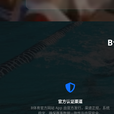
B
官方认证渠道
B体育官方网站 App 由官方发行，渠道正规，系统
稳定，确保赛事数据一致性与内容安全。