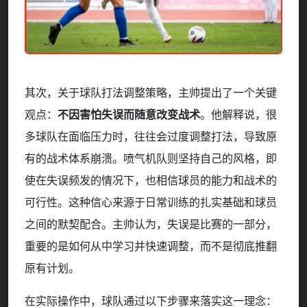
其次，关于球队打法调整策略，主帅提出了一个关键
观点：
不因害怕失误而随意改变战术
。他解释说，很
多球队在面临压力时，往往会过度调整打法，导致原
有的战术体系崩溃。喷气机队则坚持自己的风格，即
使在失误频发的情况下，也相信球员的能力和战术的
可行性。这种信心来源于日常训练的扎实基础和球员
之间的默契配合。主帅认为，失误是比赛的一部分，
重要的是如何从中学习并快速调整，而不是彻底推翻
原有计划。
在实际操作中，球队通过以下步骤来落实这一理念：