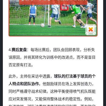
4.
赛后复盘
：每场比赛后，团队会回顾表现，分析失
误原因，并将其转化为训练中的改进点，而不是盲目
否定原有打法。
此外，主帅在采访中透露，
球队的打法基于球员的个
人特点和团队协作
。他鼓励球员在场上发挥创造力，
同时严格遵守战术纪律。这种平衡使得喷气机队既能
应对突发情况，又能保持整体战术的稳定性。例如，