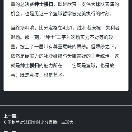
量的总决赛
绅士横扫
，既是欣赏一支伟大球队表演的
机会，也是见证一个篮球哲学被完美执行的时刻。
当终场哨响，比分定格在4比1，胜利者庆祝，失利者
退场。那一刻，“绅士”二字为这场实力不对等的较
量，披上了一层带有尊重意味的薄纱。但薄纱之下，
依然是硬实力的冰冷碰撞与毋庸置疑的王者统治。这
就是
绅士横扫
的魅力所在——它既是篮球，也是故
事；既是竞技，也是艺术。
上一篇：
英格兰对法国实时比分直播：点球大…