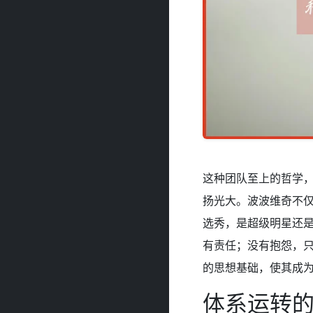
这种团队至上的哲学，
扬光大。波波维奇不
选秀，是超级明星还
有责任；没有抱怨，
的思想基础，使其成为
体系运转