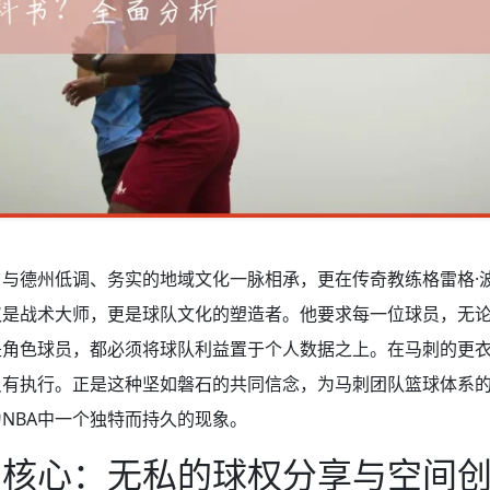
与德州低调、务实的地域文化一脉相承，更在传奇教练格雷格·
仅是战术大师，更是球队文化的塑造者。他要求每一位球员，无
是角色球员，都必须将球队利益置于个人数据之上。在马刺的更
只有执行。正是这种坚如磐石的共同信念，为马刺团队篮球体系
NBA中一个独特而持久的现象。
的核心：无私的球权分享与空间