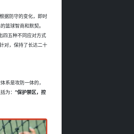
上根据防守的变化，即时
高的篮球智商和默契。
出四五种不同应对方式
和针对，保持了长达二十
球体系是攻防一体的，
概括为：
“保护禁区，控