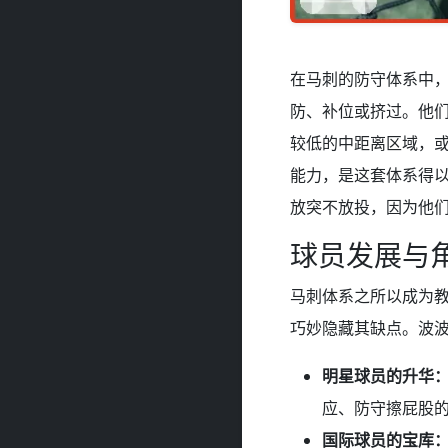
在马刺的防守体系中
防、补位或挤过。他
较低的中距离区域，或
能力，是这套体系得以
放突不放投，因为他
球员发展与
马刺体系之所以成为教
巧妙隐藏其缺点。波
明星球员的升华
应、防守擦屁股
国际球员的宝库