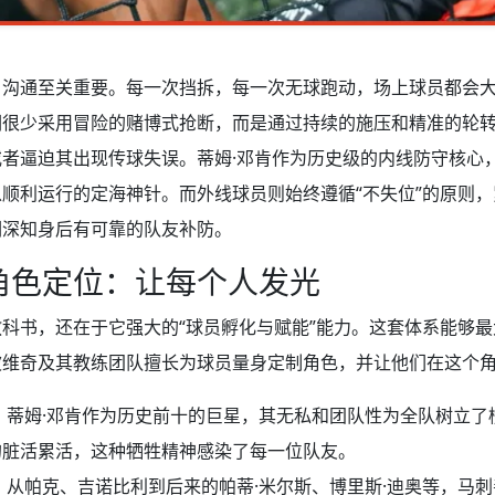
，沟通至关重要。每一次挡拆，每一次无球跑动，场上球员都会
们很少采用冒险的赌博式抢断，而是通过持续的施压和精准的轮
者逼迫其出现传球失误。蒂姆·邓肯作为历史级的内线防守核心
顺利运行的定海神针。而外线球员则始终遵循“不失位”的原则
们深知身后有可靠的队友补防。
角色定位：让每个人发光
科书，还在于它强大的“球员孵化与赋能”能力。这套体系能够
波维奇及其教练团队擅长为球员量身定制角色，并让他们在这个
：
蒂姆·邓肯作为历史前十的巨星，其无私和团队性为全队树立了
的脏活累活，这种牺牲精神感染了每一位队友。
：
从帕克、吉诺比利到后来的帕蒂·米尔斯、博里斯·迪奥等，马