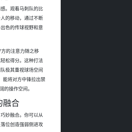
间感。观看马刺队的比
于人的移动，通过不断
备出色的传球视野和意
守方的注意力随之移
成轻松得分。这种打法
刺队极其重视球场空间
，能将对方中锋拉出禁
广阔的操作空间。
的融合
，巧妙融合。你可以从
员落位创造强弱侧进攻