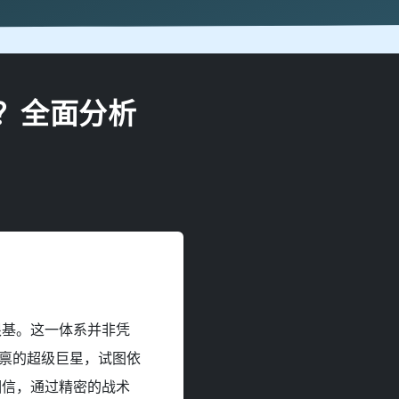
？全面分析
根基。这一体系并非凭
异禀的超级巨星，试图依
相信，通过精密的战术