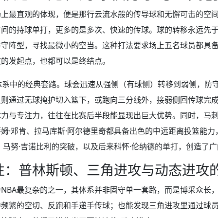
场上最直观的体现，便是那行云流水般的传导球和无懈可击的空
时间的持球单打，更多的是多次、快速的传球。球的转移永远先
防守阵型，寻找最微小的空当。这种打法要求场上五名球员都具
攻的发起点，也都可以是终结点。
体系中的经典套路。球会迅速从强侧（有球侧）转移到弱侧，防
员则通过无球掩护切入篮下，或跑向三分线外，接弱侧回传球完
体力与专注力，往往在比赛后半段能显现出巨大优势。同时，马
姆·邓肯、拉马库斯·阿尔德里奇都具备出色的中远距离投篮能力
、马努·吉诺比利的突破，以及后来科怀·伦纳德的单打，创造了
性：普林斯顿、三角进攻与动态进攻
NBA最复杂的之一，其体系并非固守单一套路，而是博采众长
中频繁的空切、反跑和手递手传球；也能发现三角进攻里通过球