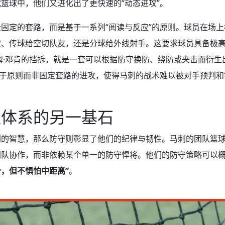
篮球中，他们又进化出了更快速的“动态进攻”。
固定的套路，而是基于一系列“阅读与反应”的原则。球员在场
破、传球给空切队友，还是分球给外线射手。这要求球员具备极
姆·邓肯的挡拆，就是一套可以根据防守换防、绕防或夹击而衍生
基于原则而非固定套路的进攻，使得马刺的战术难以被对手预判
队体系的另一基石
刺的智慧，那么防守则彰显了他们的纪律与韧性。马刺的团队篮
团队协作，而非依赖某个单一的防守悍将。他们的防守策略可以
，但不惧怕中距离”
。