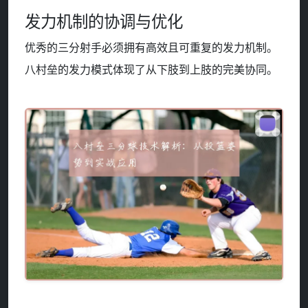
发力机制的协调与优化
优秀的三分射手必须拥有高效且可重复的发力机制。
八村垒的发力模式体现了从下肢到上肢的完美协同。