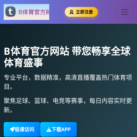
立即注册
B体育官方网站
带您畅享全球
体育盛事
专业平台，数据精准，
高清直播
覆盖热门体育项
目。
聚焦足球、篮球、电竞等赛事，
每日内容实时更
新
。
极速访问
下载APP