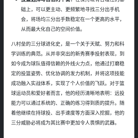
础上，可以更主动、更频繁地寻找三分出手机
会，将场均三分出手数稳定在一个更高的水平，
从而最大化自己的空间价值。
八村垒的三分球进化史，是一个关于天赋、努力和科
学训练的典范。从并非突出的新秀赛季投射表现，到
如今成为球队值得信赖的外线火力点，他通过打磨稳
定的投篮姿势、优化协调的发力机制，并将这项技能
成功融入实战体系，实现了个人价值的飞跃。对于篮
球运动员和爱好者而言，他的经历清晰地表明：远投
能力可以通过系统的、正确的练习得到质的提升。随
着他继续在持球投、出手速度等方面深入挖掘，他的
三分威胁必将成为其比赛中更加令人畏惧的武器。