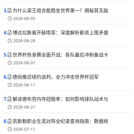
3.
为什么梁王组合能稳坐世界第一？揭秘其无敌
2026-06-05
4.
博达拉斯离开赫塔菲：深度解析薪资上限矛盾
2026-06-28
5.
世界杯热身赛全面开战：各队最后冲刺备战卡
2026-06-01
6.
德尚推迟续约谈判，全力冲击世界杯冠军
2026-06-11
7.
解读德布劳内夺冠赔率：如何影响球队战术与
2026-06-21
8.
凯斯勒职业生涯对阵全纪录查询指南：数据统
2026-07-11