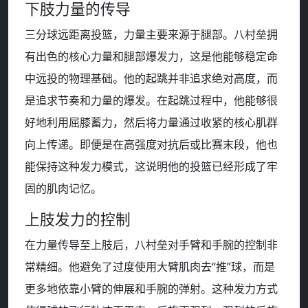
下肢力量的传导
三分球远距离投篮，力量主要来源于腿部。八村垒拥
有出色的核心力量和腿部爆发力，这是他能够稳定命
中远投的物理基础。他的起跳并非追求绝对高度，而
是追求节奏和力量的爆发。在起跳过程中，他能够很
好地利用屈膝蓄力，然后将力量通过收紧的核心肌群
向上传递。即便是在高强度对抗后或比赛末段，他也
能保持这种发力模式，这说明他的投篮已经形成了牢
固的肌肉记忆。
上肢发力的控制
在力量传导至上肢后，八村垒对手臂和手腕的控制非
常精细。他避免了过度使用大臂肌肉去“推”球，而是
更多地依靠小臂的伸展和手腕的弹射。这种发力方式