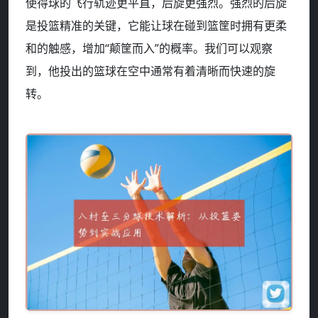
使得球的飞行轨迹更平直，后旋更强烈。强烈的后旋
是投篮精准的关键，它能让球在碰到篮筐时拥有更柔
和的触感，增加“颠筐而入”的概率。我们可以观察
到，他投出的篮球在空中通常有着清晰而快速的旋
转。