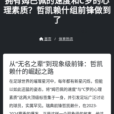
拥有姆巴佩的速度和C罗的心
理素质？哲凯赖什组前锋做到
了
2026-06-25 09:58
17 次阅读
首页
/
体育热讯
从“无名之辈”到现象级前锋：哲凯
赖什的崛起之路
在足球世界的璀璨星河中，每年都有新星闪烁，但能
以如此迅猛的姿态，将“姆巴佩的速度”与“C罗的心理
素质”这两大顶级标签集于一身，并引发足坛广泛讨论
的球员，实属罕见。瑞典前锋哲凯赖什，在2023-
2024赛季的爆发，正是这样一个现象级的故事。他并