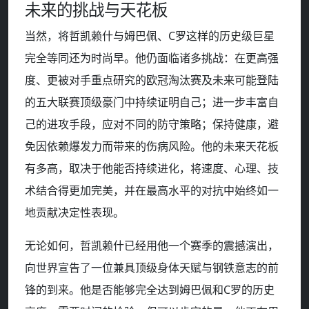
未来的挑战与天花板
当然，将哲凯赖什与姆巴佩、C罗这样的历史级巨星
完全等同还为时尚早。他仍面临诸多挑战：在更高强
度、更被对手重点研究的欧冠淘汰赛及未来可能登陆
的五大联赛顶级豪门中持续证明自己；进一步丰富自
己的进攻手段，应对不同的防守策略；保持健康，避
免因依赖爆发力而带来的伤病风险。他的未来天花板
有多高，取决于他能否持续进化，将速度、心理、技
术结合得更加完美，并在最高水平的对抗中始终如一
地贡献决定性表现。
无论如何，哲凯赖什已经用他一个赛季的震撼演出，
向世界宣告了一位兼具顶级身体天赋与钢铁意志的前
锋的到来。他是否能够完全达到姆巴佩和C罗的历史