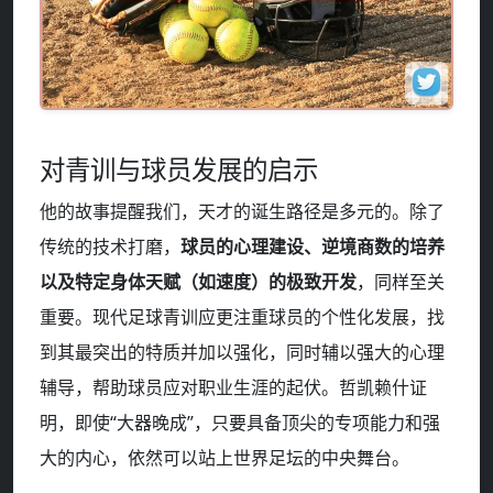
对青训与球员发展的启示
他的故事提醒我们，天才的诞生路径是多元的。除了
传统的技术打磨，
球员的心理建设、逆境商数的培养
以及特定身体天赋（如速度）的极致开发
，同样至关
重要。现代足球青训应更注重球员的个性化发展，找
到其最突出的特质并加以强化，同时辅以强大的心理
辅导，帮助球员应对职业生涯的起伏。哲凯赖什证
明，即使“大器晚成”，只要具备顶尖的专项能力和强
大的内心，依然可以站上世界足坛的中央舞台。